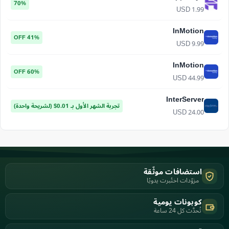
70%
USD 1.99
InMotion
41% OFF
USD 9.99
InMotion
60% OFF
USD 44.99
InterServer
تجربة الشهر الأول بـ 0.01$ (لشريحة واحدة)
USD 24.00
استضافات موثّقة
مزوّدات اختُبرت يدويًا
كوبونات يومية
تُحدَّث كل 24 ساعة