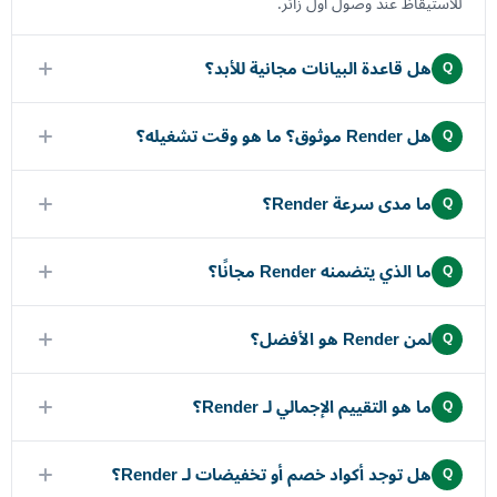
للاستيقاظ عند وصول أول زائر.
هل قاعدة البيانات مجانية للأبد؟
Q
هل Render موثوق؟ ما هو وقت تشغيله؟
Q
ما مدى سرعة Render؟
Q
ما الذي يتضمنه Render مجانًا؟
Q
لمن Render هو الأفضل؟
Q
ما هو التقييم الإجمالي لـ Render؟
Q
هل توجد أكواد خصم أو تخفيضات لـ Render؟
Q