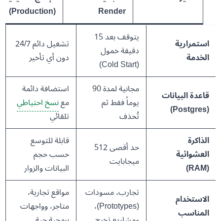
(Production)
Render
جدول
البيانات
يتوقف بعد 15
استمرارية
تشغيل دائم 24/7
دقيقة خمول
الخدمة
دون أي تأخير
(Cold Start)
مجانية لمدة 90
استضافة دائمة
قاعدة البيانات
يوماً فقط ثم
مع
نسخ احتياطي
(Postgres)
تُحذف
تلقائي
الذاكرة
قابلة للتوسع
حد أقصى 512
العشوائية
حسب حجم
ميجابايت
(RAM)
البيانات والزوار
تجارب، مسودات
مواقع تجارية،
الاستخدام
(Prototypes)،
متاجر، وواجهات
المناسب
ومشاريع تخرج
برمجية حية