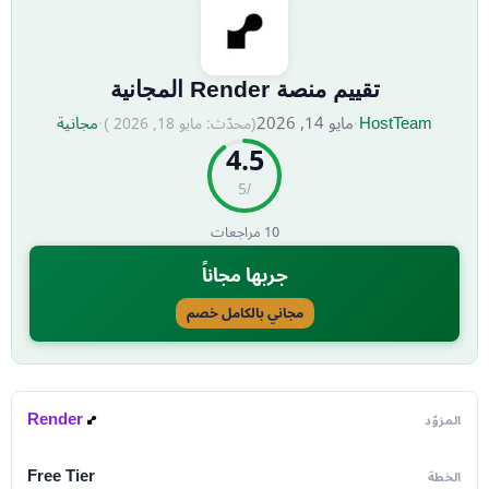
تقييم منصة Render المجانية
HostTeam
·
مايو 14, 2026
·
مجانية
(محدّث:
مايو 18, 2026
)
4.5
/5
10
مراجعات
جربها مجاناً
مجاني بالكامل خصم
Render
المزوّد
Free Tier
الخطة