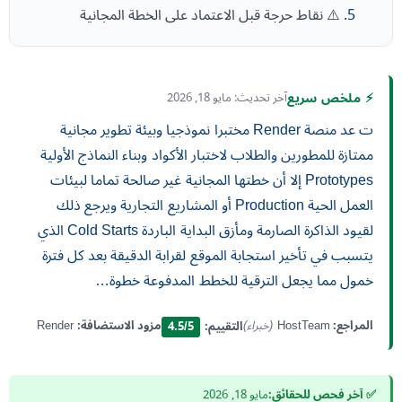
⚠️ نقاط حرجة قبل الاعتماد على الخطة المجانية
⚡ ملخص سريع
آخر تحديث: مايو 18, 2026
ت عد منصة Render مختبرا نموذجيا وبيئة تطوير مجانية
ممتازة للمطورين والطلاب لاختبار الأكواد وبناء النماذج الأولية
Prototypes إلا أن خطتها المجانية غير صالحة تماما لبيئات
العمل الحية Production أو المشاريع التجارية ويرجع ذلك
لقيود الذاكرة الصارمة ومأزق البداية الباردة Cold Starts الذي
يتسبب في تأخير استجابة الموقع لقرابة الدقيقة بعد كل فترة
خمول مما يجعل الترقية للخطط المدفوعة خطوة…
المراجع:
HostTeam
(خبراء)
مزود الاستضافة:
Render
التقييم:
4.5/5
✅ آخر فحص للحقائق:
مايو 18, 2026