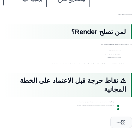
مقارنة بين الخطة المجانية لـ Render وبيئة الإنتاج
لمن تصلح Render؟
بناءً على تجربتي المطولة، أرى أن Render بمثابة
مختبر نموذجي ومثالي للمطورين والطلاب
. إذا كان هدفك هو:
اختبار واجهات برمجة التطبيقات (APIs).
عرض نموذج أولي (MVP) لعميل محتمل لمعاينة العمل.
استضافة بوتات بسيطة (مثل Discord Bots).
ف المنصة ستخدمك بشكل يتفوق على معظم المنافسين في السوق. أما إذا كنت تخطط لإطلاق مشروع تجاري جاد، أو تطبيق يمسه مستخدمون حقيقيون يعتمدون عليه. فالترقية للخطط المدفوعة ليست مجرد خيار، بل هي ضرورة حتمية لتجنب خسارة عملائك بسبب البداية الباردة وقيود الموارد.
⚠️ نقاط حرجة قبل الاعتماد على الخطة
المجانية
فخ الـ 90 يوماً:
قاعدة البيانات المجانية ستتوقف تماماً ويتم حذف بياناتها بعد 3 أشهر من إنشائها ما لم تقم بالترقية.
حظر الموارد:
المنصة صارمة بشأن استهلاك
المعالج
والذاكرة، التطبيقات التي تسيء استهلاك الموارد يتم إيقافها فوراً دون إنذار مسبق.
أضف للمقارنة