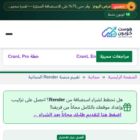
خطى
عرض اليوم:
وفّر حتى 75% على الاستضافة المميّزة — لفترة محدودة.
حصري
لى
17
كوبون نشط
لمحتوى
CranL Enterprise
مراجعات مميزة:
خطة CranL Pro – مراجعة شاملة 2026
الصفحة الرئيسية
مجانية
تقييم منصة Render المجانية
هل تخطط لشراء استضافة من
Render
؟ احصل على تركيب
وإعداد موقعك بالكامل مجاناً من فريقنا!
اضغط هنا لتقديم طلبك مجاناً بعد الشراء ←
أفضل خيار للاختبار