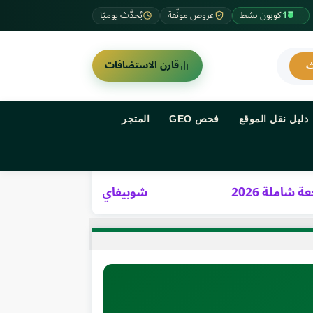
17
كوبون نشط
عروض موثّقة
يُحدَّث يوميًا
قارن الاستضافات
دليل نقل الموقع
فحص GEO
المتجر
شوبيفاي Basic – مراجعة شاملة 2026