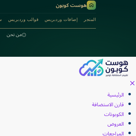
هوست كوبون
المتجر
إضافات وردبريس
قوالب وردبريس
سك
من نحن
الرئيسية
قارن الاستضافة
الكوبونات
العروض
المراجعات