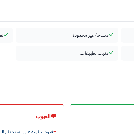
مساحة غير محدودة
نط
مثبت تطبيقات
العيوب
قيود صارمة على استخدام المعالج