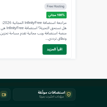
Free Hosting
100% مجاني
مراجعة استضافة InfinityFree المجانية 2026:
هل تستحق التجربة؟ استضافة InfinityFree هي
منصة استضافة ويب مجانية تقدم مساحة تخزين
ونطاق ترددي...
اقرأ المزيد
استضافات موثّقة
ك
مزوّدات اختُبرت يدويًا