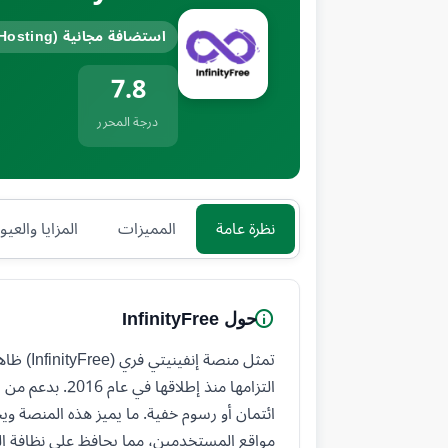
استضافة مجانية (Free Hosting)
7.8
درجة المحرر
نظرة عامة
المميزات
المزايا والعي
حول InfinityFree
تمثل من
ائتمان أو رسوم خفية. ما يميز هذه المنصة وي
مواقع المستخدمين، مما يحافظ على نظافة الت