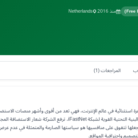
منذ 2016
Netherlands
وب
المراجعات (1)
صة إنفينيتي فري (InfinityFree) ظاهرة استثنائية في عالم الإنترنت، فهي تعد من أقوى وأشهر م
التزامها منذ إطلاقها في عام 2016. بدعم من البنية التحتية القوية لشبكة 
جعلها تتفوق على منافسيها هو سياستها الصارمة والمتمثلة في عدم عرض أي
صميم واحترافية المواقع.