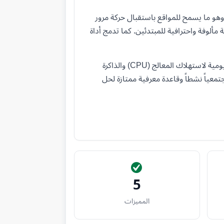
طة المجانية موارد سخية جداً تشمل مساحة تخزين تبلغ 5 جيجابايت ونطاقاً ترددياً غير محدود (Bandwidth)، وهو ما يسمح للمواقع باستقبال حركة مرور
 تحكم تشبه إلى حد كبير لوحة cPanel المعروفة، مما يوفر بيئة مألوفة واحترافية للمبتدئين. كما تدمج أداة
على رأسها ووردبريس. بالطبع، تأتي الخدمة المجانية مع بعض القيود المعقولة لمنع إساءة الاستخدام، مثل وضع حدود يومية لاستهلاك المعالج (CPU) والذاكرة
تمعياً نشطاً وقاعدة معرفية ممتازة لحل
5
المميزات