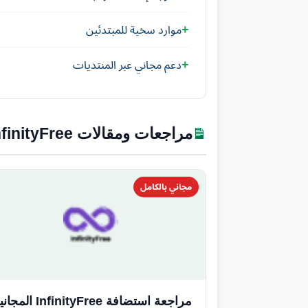
موارد سخية للمبتدئين
دعم مجاني عبر المنتديات
مراجعات ومقالات InfinityFree
مجاني بالكامل
مراجعة استضافة InfinityFree المجانية