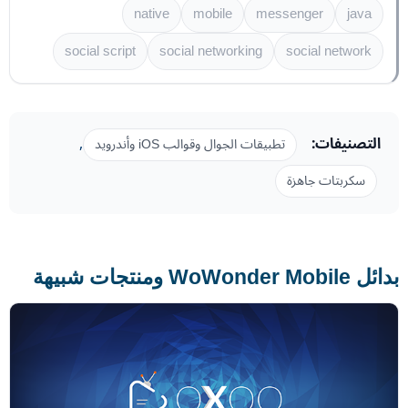
native
mobile
messenger
java
social script
social networking
social network
التصنيفات:
,
تطبيقات الجوال وقوالب iOS وأندرويد
سكربتات جاهزة
بدائل WoWonder Mobile ومنتجات شبيهة