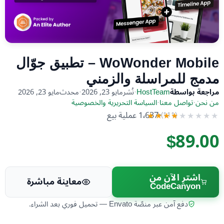
WoWonder Mobile – تطبيق جوّال
مدمج للمراسلة والزمني
مراجعة بواسطة
HostTeam
·
نُشر
مايو 23, 2026
·
محدث
مايو 23, 2026
من نحن
·
تواصل معنا
·
السياسة التحريرية والخصوصية
1٬637 عملية بيع
(111)
★★★★★
★★★★★
$89.00
اشترِ الآن من
معاينة مباشرة
CodeCanyon
دفع آمن عبر منصّة Envato — تحميل فوري بعد الشراء.