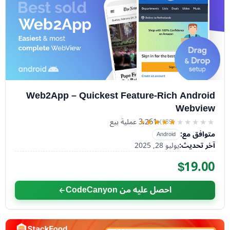
Web2App – Quickest Feature-Rich Android
Webview
3٬261 عملية بيع
(189)
★★★★★
★★★★★
متوافق مع:
Android
آخر تحديث:
يوليو 28, 2025
$19.00
احصل عليه من CodeCanyon