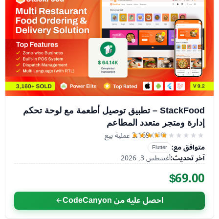
StackFood – تطبيق توصيل أطعمة مع لوحة تحكم
إدارة ومتجر متعدد المطاعم
3٬169 عملية بيع
(190)
★★★★★
★★★★★
متوافق مع:
Flutter
آخر تحديث:
أغسطس 3, 2026
$69.00
احصل عليه من CodeCanyon