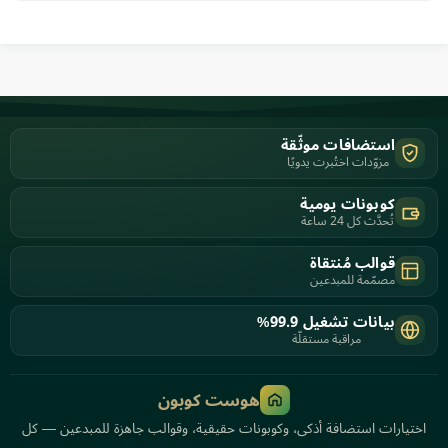
استضافات موثّقة
مزوّدات اختُبرت يدويًا
كوبونات يومية
تُحدَّث كل 24 ساعة
قوالب مُنتقاة
مصمّمة للمبدعين
بيانات تشغيل 99.9%
مراقبة مستقلّة
هوست كوبون
اختيارات استضافة أذكى، وكوبونات حقيقية، وقوالب جاهزة للمبدعين — كل