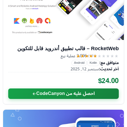
RocketWeb – قالب تطبيق أندرويد قابل للتكوين
3٬096 عملية بيع
(181)
★★★★★
★★★★★
متوافق مع:
Android
Kotlin
آخر تحديث:
سبتمبر 12, 2025
$24.00
احصل عليه من CodeCanyon