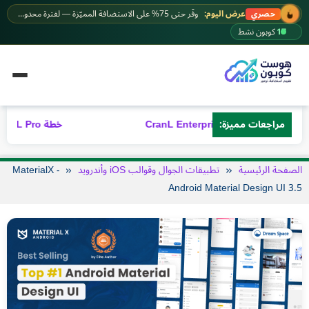
خطى
عرض اليوم:
وفّر حتى 75% على الاستضافة المميّزة — لفترة محدودة.
حصري
لى
17
كوبون نشط
لمحتوى
خطة CranL Enterprise
مراجعات مميزة:
خطة CranL Pro – مراجعة شاملة 2026
الصفحة الرئيسية
تطبيقات الجوال وقوالب iOS وأندرويد
MaterialX -
Android Material Design UI 3.5