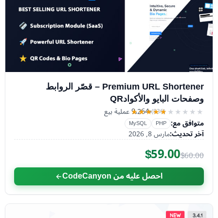
Premium URL Shortener – قصّر الروابط
وصفحات البايو والأكوادQR
9٬264 عملية بيع
(836)
★★★★★
★★★★★
متوافق مع:
MySQL
PHP
آخر تحديث:
مارس 8, 2026
$59.00
$60.00
احصل عليه من CodeCanyon