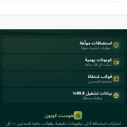
استضافات موثّقة
مزوّدات اختُبرت يدويًا
كوبونات يومية
تُحدَّث كل 24 ساعة
قوالب مُنتقاة
مصمّمة للمبدعين
بيانات تشغيل 99.9%
مراقبة مستقلّة
هوست كوبون
اختيارات استضافة أذكى، وكوبونات حقيقية، وقوالب جاهزة للمبدعين — كل