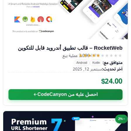
RocketWeb – قالب تطبيق أندرويد قابل للتكوين
3٬096 عملية بيع
(181)
★★★★★
★★★★★
متوافق مع:
Android
Kotlin
آخر تحديث:
سبتمبر 12, 2025
$24.00
احصل عليه من CodeCanyon
−2%