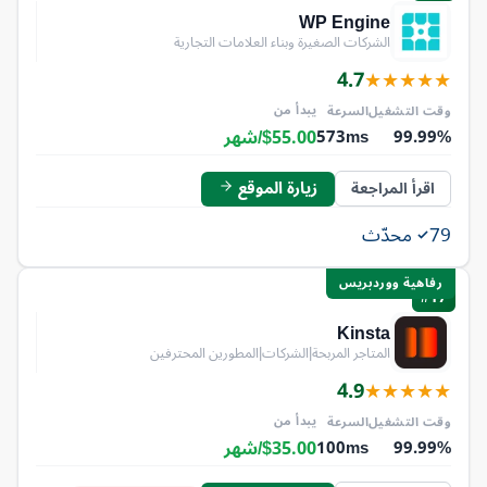
WP Engine
الشركات الصغيرة وبناء العلامات التجارية
4.7
★
★
★
★
★
يبدأ من
وقت التشغيل
السرعة
$55.00/شهر
573ms
99.99%
زيارة الموقع
اقرأ المراجعة
79
محدّث
رفاهية ووردبريس
#17
Kinsta
المتاجر المربحة|الشركات|المطورين المحترفين
4.9
★
★
★
★
★
يبدأ من
وقت التشغيل
السرعة
$35.00/شهر
100ms
99.99%