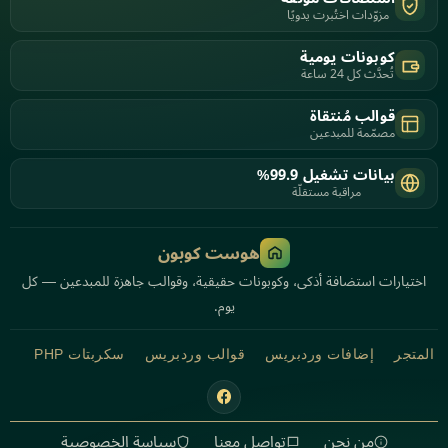
مزوّدات اختُبرت يدويًا
كوبونات يومية
تُحدَّث كل 24 ساعة
قوالب مُنتقاة
مصمّمة للمبدعين
بيانات تشغيل 99.9%
مراقبة مستقلّة
هوست كوبون
اختيارات استضافة أذكى، وكوبونات حقيقية، وقوالب جاهزة للمبدعين — كل
يوم.
المتجر
إضافات وردبريس
قوالب وردبريس
سكربتات PHP
من نحن
تواصل معنا
سياسة الخصوصية