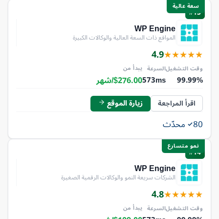
سعة عالية
#13
WP Engine
المواقع ذات السعة العالية والوكالات الكبيرة
4.9
★
★
★
★
★
يبدأ من
وقت التشغيل
السرعة
$276.00/شهر
573ms
99.99%
زيارة الموقع
اقرأ المراجعة
80
محدّث
نمو متسارع
#14
WP Engine
الشركات سريعة النمو والوكالات الرقمية الصغيرة
4.8
★
★
★
★
★
يبدأ من
وقت التشغيل
السرعة