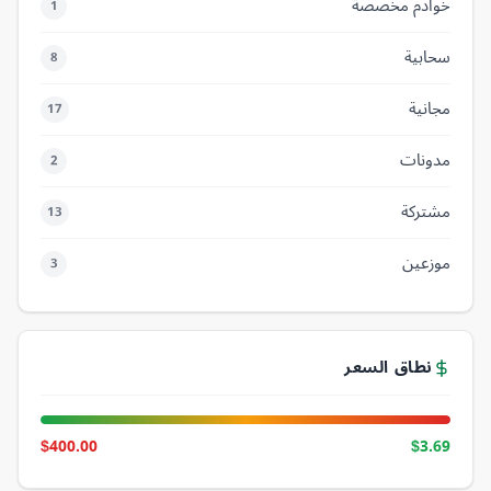
خوادم مخصصة
1
سحابية
8
مجانية
17
مدونات
2
مشتركة
13
موزعين
3
نطاق السعر
$400.00
$3.69