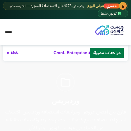
خطى
عرض اليوم:
وفّر حتى 75% على الاستضافة المميّزة — لفترة محدودة.
حصري
لى
17
كوبون نشط
لمحتوى
خطة CranL Enterprise
مراجعات مميزة:
خطة CranL Pro – مراجعة شاملة 2026
وردبريس
قارن بين أفضل عروض ومراجعات استضافة وردبريس. اكتشف
أسرع الاستضافات مع كوبونات خصم حصرية وتقييمات حقيقية
من الخبراء في هوست كوبون. وفّر الآن!