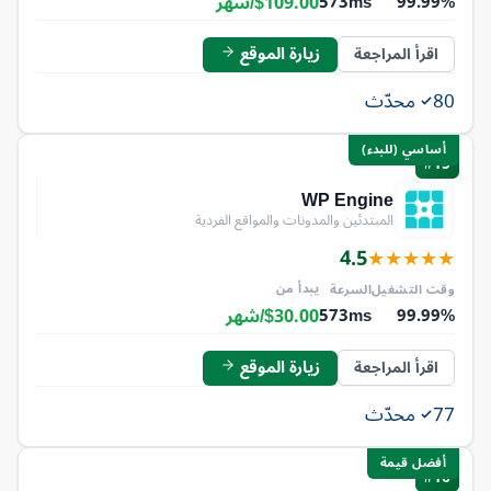
$109.00/شهر
573ms
99.99%
زيارة الموقع
اقرأ المراجعة
80
محدّث
أساسي (للبدء)
#15
WP Engine
المبتدئين والمدونات والمواقع الفردية
4.5
★
★
★
★
★
يبدأ من
وقت التشغيل
السرعة
$30.00/شهر
573ms
99.99%
زيارة الموقع
اقرأ المراجعة
77
محدّث
أفضل قيمة
#16