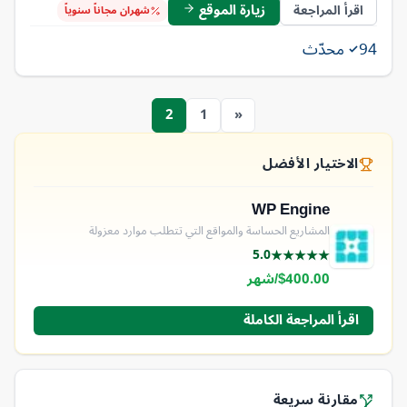
زيارة الموقع
اقرأ المراجعة
شهران مجاناً سنوياً
94
محدّث
2
1
«
الاختيار الأفضل
WP Engine
المشاريع الحساسة والمواقع التي تتطلب موارد معزولة
5.0
★
★
★
★
★
$400.00/شهر
اقرأ المراجعة الكاملة
مقارنة سريعة