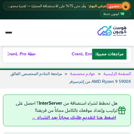
خطى
عرض اليوم:
وفّر حتى 75% على الاستضافة المميّزة — لفترة محدودة.
حصري
لى
17
كوبون نشط
لمحتوى
طة CranL Enterprise
مراجعات مميزة:
خطة CranL Pro – مراجعة شاملة 2026
الصفحة الرئيسية
خوادم مخصصة
مراجعة الخادم المخصص الفائق
AMD Ryzen 9 5900X من إنترسيرفر
هل تخطط لشراء استضافة من
InterServer
؟ احصل على
تركيب وإعداد موقعك بالكامل مجاناً من فريقنا!
اضغط هنا لتقديم طلبك مجاناً بعد الشراء ←