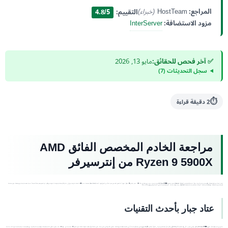
المراجع:
HostTeam
(خبراء)
التقييم:
4.8/5
مزود الاستضافة:
InterServer
✅ آخر فحص للحقائق:
مايو 13, 2026
سجل التحديثات (7)
2 دقيقة قراءة
مراجعة الخادم المخصص الفائق AMD
Ryzen 9 5900X من إنترسيرفر
عندما نتحدث عن القوة المطلقة والأداء الجبار الذي لا يعرف حدوداً، ف الخادم المخصص (Dedicated Server) المزود بمعالج AMD Ryzen 9 5900X من إنترسيرفر يتربع على القمة في عام 2026. بسعر يبدأ من 120 دولاراً شهرياً، لا تحصل فقط على مجرد خادم، بل تقتني أجهزة كاملة (Bare Metal) مخصصة بنسبة 100% لخدمة مشروعك دون أي مشاركة أو طبقات افتراضية تستهلك من الأداء. تم تصميم هذا الخادم خصيصاً لتلبية متطلبات المشاريع العملاقة، مثل استضافة
تطبيقات الويب المعقدة، خوادم الألعاب الثقيلة، محركات معالجة البيانات الضخمة (Big Data)، وبناء قواعد بيانات سريعة الاستجابة تحتاج لسرعات إدخال وإخراج (I/O) فائقة.
عتاد جبار بأحدث التقنيات
ينبض في قلب هذا الخادم معالج AMD Ryzen 9 5900X المذهل، والذي يتميز بـ 12 نواة حقيقية (12 CPU Cores) و 24 مساراً لمعالجة البيانات، مدعوماً بمعمارية Zen 3 المتطورة التي توفر أداءً استثنائياً في العمليات الأحادية والمتعددة. لضمان عدم وجود أي عنق زجاجة، يأتي الخادم مزوداً بذاكرة عشوائية ضخمة تبلغ سعتها 128 جيجابايت من نوع DDR4، مما يسمح بتشغيل مئات التطبيقات وقواعد البيانات الكبيرة في الذاكرة الحية لسرعة استجابة فورية. أما بالنسبة