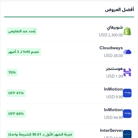
أفضل العروض
شوبيفاي
يُحدد عند التفاوض
USD 2,300.00
Cloudways
خصم 40% لـ 3 أشهر
USD 28.00
هوستنجر
70%
USD 1.99
InMotion
41% OFF
USD 9.99
InMotion
60% OFF
USD 44.99
InterServer
تجربة الشهر الأول بـ 0.01$ (لشريحة واحدة)