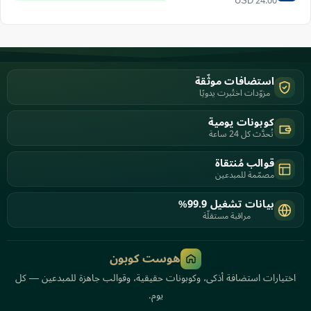
USD 24.00
استضافات موثّقة
مزوّدات اختُبرت يدويًا
كوبونات يومية
تُحدَّث كل 24 ساعة
قوالب مُنتقاة
مصمّمة للمبدعين
بيانات تشغيل 99.9%
مراقبة مستقلّة
هوست كوبون
اختيارات استضافة أذكى، وكوبونات حقيقية، وقوالب جاهزة للمبدعين — كل
يوم.