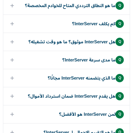
ما هو النطاق الترددي المتاح للخوادم المخصصة؟
Q
كم يكلف InterServer؟
Q
هل InterServer موثوق؟ ما هو وقت تشغيله؟
Q
ما مدى سرعة InterServer؟
Q
ما الذي يتضمنه InterServer مجانًا؟
Q
هل يقدم InterServer ضمان استرداد الأموال؟
Q
لمن InterServer هو الأفضل؟
Q
ما هو التقييم الإجمالي لـ InterServer؟
Q