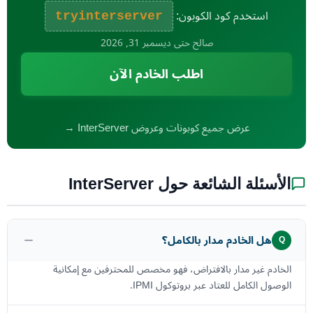
استخدم كود الكوبون:
tryinterserver
صالح حتى ديسمبر 31, 2026
اطلب الخادم الآن
عرض جميع كوبونات وعروض InterServer →
الأسئلة الشائعة حول InterServer
هل الخادم مدار بالكامل؟
Q
الخادم غير مدار بالافتراض، فهو مخصص للمحترفين مع إمكانية
الوصول الكامل للعتاد عبر بروتوكول IPMI.