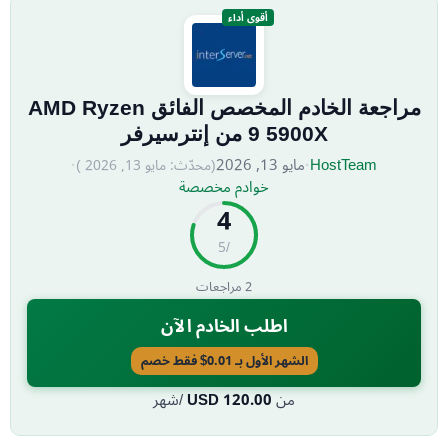
أقوى أداء
مراجعة الخادم المخصص الفائق AMD Ryzen
9 5900X من إنترسيرفر
HostTeam
·
مايو 13, 2026
·
(محدّث:
مايو 13, 2026
)
خوادم مخصصة
4
/5
2
مراجعات
اطلب الخادم الآن
الشهر الأول بـ 0.01$ فقط خصم
من
120.00
USD
/شهر