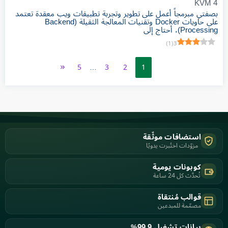
KVM 4
بصفتي مبرمجاً أعمل على تطوير وتجربة تطبيقات ويب معقدة تعتمد
على حاويات Docker وتقنيات المعالجة الثقيلة (Backend
Processing)، أحتاج إلى
)
1
(
3
5
…
3
2
1
استضافات موثّقة
مزوّدات اختُبرت يدويًا
كوبونات يومية
تُحدَّث كل 24 ساعة
قوالب مُنتقاة
مصمّمة للمبدعين
بيانات تشغيل 99.9%