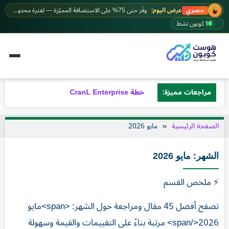
خطى
عرض اليوم:
وفّر حتى 75% على الاستضافة المميّزة — لفترة محدودة.
حصري
لى
17
كوبون نشط
لمحتوى
مراجعات مميزة:
خطة CranL Enterprise
خطة CranL Pro – مراجعة شاملة 2026
الصفحة الرئيسية
مايو 2026
الشهر:
مايو 2026
⚡ ملخص القسم
تصفح أفضل 45 مقال ومراجعة حول الشهر: <span>مايو
2026</span> مرتبة بناءً على التقييمات والقيمة وسهولة